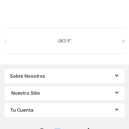
B
r
a
n
Sobre Nosotros
d
s
Nuestro Sitio
C
Tu Cuenta
a
r