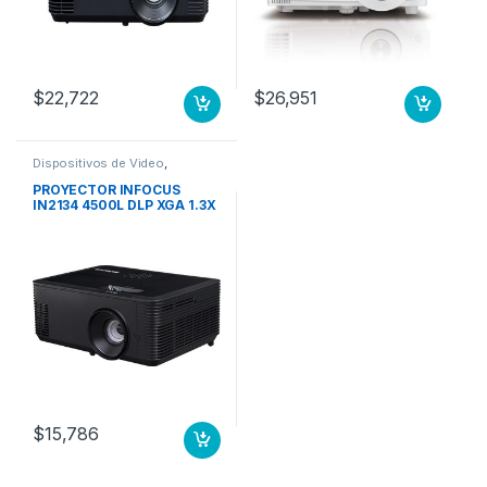
$
22,722
$
26,951
Dispositivos de Video
,
Proyectores
PROYECTOR INFOCUS
IN2134 4500L DLP XGA 1.3X
ZOOM 3D 3X HDMI VGA
$
15,786