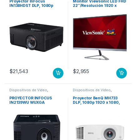
Proyector InFocus
Monitor Viewsonic LED FHD
IN138HDST DLP, 1080p
22″/Resolución 1920 x
1920×1080, 4000
1080/Relación de aspecto
Lúmenes, Tiro Corto, 3D,
16:9 1920X1080 RELACION
con Bocinas, Negro 4000L
DE ASPECTO 16:9
SHORTTHROW 3D 3XHDMI
VGA
$
21,543
$
2,955
Dispositivos de Video
,
Dispositivos de Video
,
Proyectores
Proyectores
PROYECTOR INFOCUS
Proyector BenQ MH733
IN2139WU WUXGA
DLP, 1080p 1920 x 1080,
1920X1200 RELACION 16:10
4000 Lúmenes, con
Bocinas, Blanco .