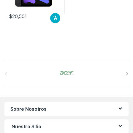
$
20,501
B
r
a
n
Sobre Nosotros
d
s
Nuestro Sitio