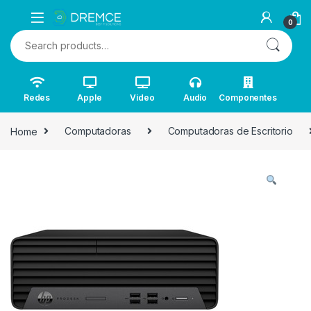
0
Search for:
Redes
Apple
Video
Audio
Componentes
Home
Computadoras
Computadoras de Escritorio