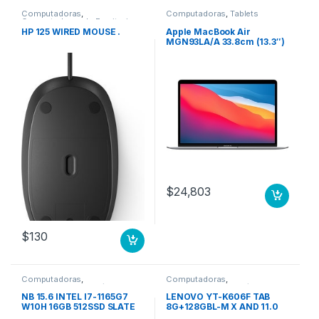
Computadoras
,
Computadoras
,
Tablets
Computadoras de Escritorio
HP 125 WIRED MOUSE .
Apple MacBook Air
MGN93LA/A 33.8cm (13.3″)
– WQXGA – 2560 x 1600 –
Apple Octa-Core (8
núcleos) – 8GB RAM –
256GB SSD – Plata – macOS
Big Sur – Pantalla Retina,
Tecnología True Tone,
Tecnología conmutación
en el mismo plano (In-
plane Switching, IPS) – 15Ho
8N GPU 7N 256 GB SSD
PLATA
$
24,803
$
130
Computadoras
,
Computadoras
,
Computadoras Portátiles
Computadoras Portátiles
NB 15.6 INTEL I7-1165G7
LENOVO YT-K606F TAB
W10H 16GB 512SSD SLATE
8G+128GBL-M X AND 11.0
GREY ASUS LAPTOP
NEGRA 1WTY