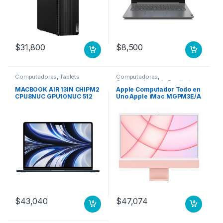
$
31,800
$
8,500
Computadoras
,
Tablets
Computadoras
,
Computadoras de Escritorio
MACBOOK AIR 13IN CHIPM2
Apple Computador Todo en
CPU8NUC GPU10NUC 512
Uno Apple iMac MGPM3E/A
GB SSD MEDIANOCHE
– Apple M1 Octa-Core (8
núcleos) – 8GB RAM –
256GB SSD – 61cm (24″)
4480 x 2520 – De Escritorio
– Rosa – macOS Big Sur –
IEEE 802.11 a/b/g/n/ac/ax –
143W CPU 8N GPU 8N 256
GB ROSA
$
43,040
$
47,074