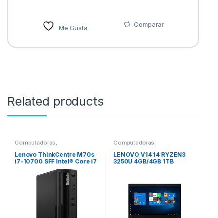
Comparar
Me Gusta
Related products
Computadoras
,
Computadoras
,
Computadoras de Escritorio
Computadoras Portátiles
Lenovo ThinkCentre M70s
LENOVO V14 14 RYZEN3
i7-10700 SFF Intel® Core i7
3250U 4GB/4GB 1TB
8 GB DDR4-SDRAM 256 GB
W10PRO 1WY
SSD Windows 11 Pro PC
Negro 256GB SSD M.2 WIFI
W11P 3YW