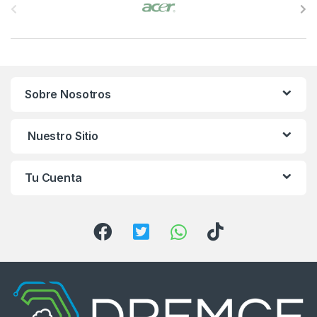
r
a
n
Sobre Nosotros
d
s
Nuestro Sitio
C
Tu Cuenta
a
r
o
u
s