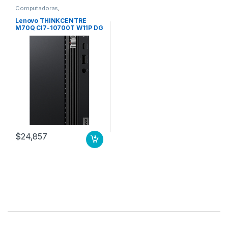
Computadoras
,
Computadoras de Escritorio
Lenovo THINKCENTRE
M70Q CI7-10700T W11P DG
W10P 16GB 512GB 3YO
-10700T WINDOWS 10 PRO
64 16.0GB 1X
$
24,857
B