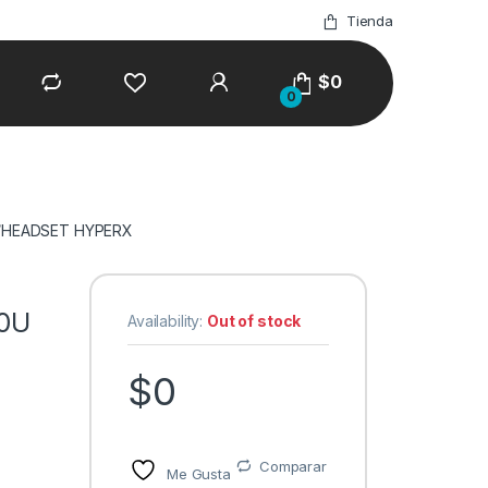
Tienda
$
0
0
R/HEADSET HYPERX
00U
Availability:
Out of stock
$
0
Comparar
Me Gusta