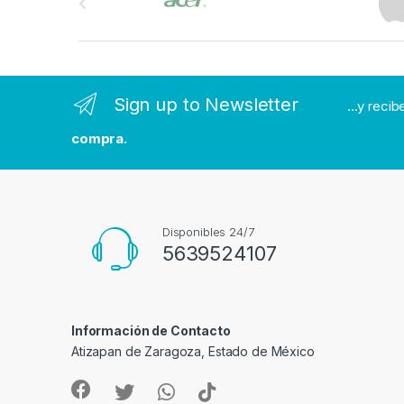
r
a
n
Sign up to Newsletter
...y reci
d
compra.
s
C
a
Disponibles 24/7
5639524107
r
o
Información de Contacto
u
Atizapan de Zaragoza, Estado de México
s