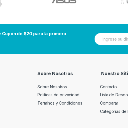
be
Cupón de $20 para la primera
N
e
w
s
l
e
t
t
Sobre Nosotros
Nuestro Sit
e
r
Sobre Nosotros
Contacto
Políticas de privacidad
Lista de Deseo
Terminos y Condiciones
Comparar
Categorias de 