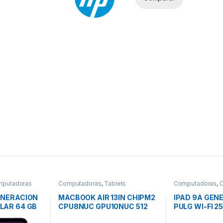
putadoras
Computadoras
,
Tablets
Computadoras
,
Portátiles
GENERACION
MACBOOK AIR 13IN CHIPM2
IPAD 9A GENE
ULAR 64 GB
CPU8NUC GPU10NUC 512
PULG WI-FI 2
GB SSD MEDIANOCHE