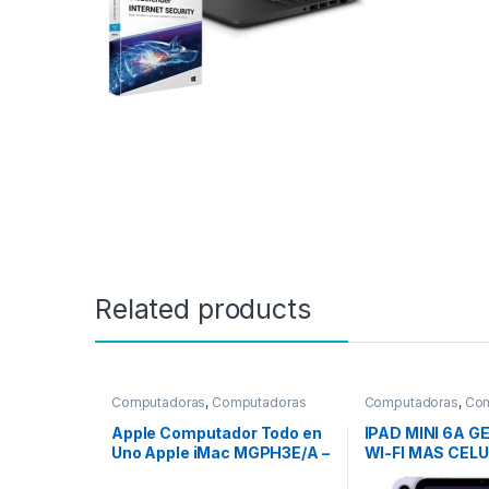
Related products
Computadoras
,
Computadoras
Computadoras
,
Com
Portátiles
Portátiles
Apple Computador Todo en
IPAD MINI 6A 
Uno Apple iMac MGPH3E/A –
WI-FI MAS CEL
Apple M1 Octa-Core (8
MORADO