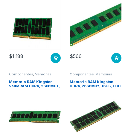
DDR3-1600 A7398800;
0A65729; 888015710 PC
$
1,188
$
566
Componentes
,
Memorias
Componentes
,
Memorias
Memoria RAM Kingston
Memoria RAM Kingston
ValueRAM DDR4, 2666MHz,
DDR4, 2666MHz, 16GB, ECC
8GB, Non-ECC, CL19, Single
MHZ REG ECC SERVER
Rank x8 NO ECC PC