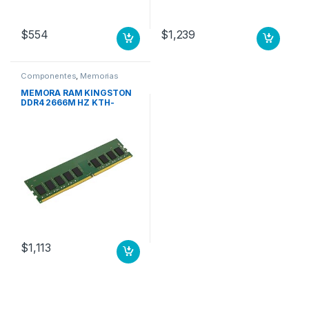
$
554
$
1,239
Componentes
,
Memorias
MEMORA RAM KINGSTON
DDR4 2666M HZ KTH-
PL426E/16G
$
1,113