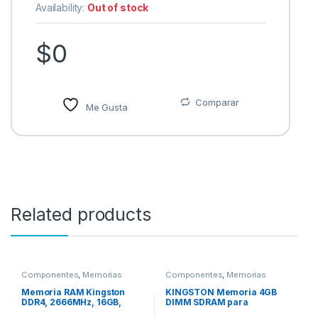
Availability:
Out of stock
$
0
Comparar
Me Gusta
Related products
Componentes
,
Memorias
Componentes
,
Memorias
Memoria RAM Kingston
KINGSTON Memoria 4GB
DDR4, 2666MHz, 16GB,
DIMM SDRAM para
ECC, CL19 ECC MODULE
computadora de escritorio,