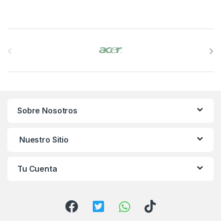
B
r
a
n
Sobre Nosotros
d
s
Nuestro Sitio
C
Tu Cuenta
a
r
o