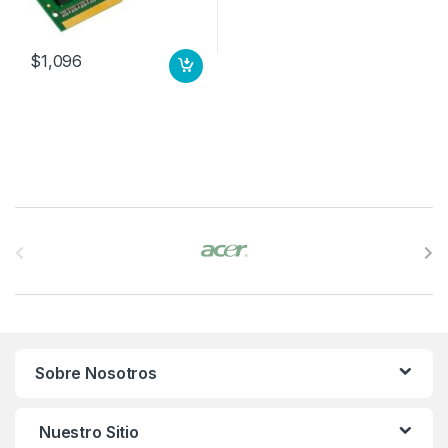
$
1,096
B
r
a
n
Sobre Nosotros
d
s
Nuestro Sitio