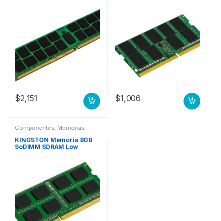
Servidor, DDR4-2666 Mhz,
Portatil, DDR4-2666 Mhz,
ECC, CL19, 1.20V, REG, 288
CL19, No ECC, sin búfer,
clavijas MHZ REG ECC LEN
260 pin 2666 MHZ NON
7X77A01304 SERVE
ECC
$
2,151
$
1,006
Componentes
,
Memorias
KINGSTON Memoria 8GB
SoDIMM SDRAM Low
Voltage para Portatil,
DDR3L-1600- 204- pin-
MF49GA A7022339 693374-
001