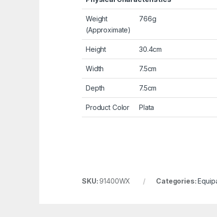
Weight
766g
(Approximate)
Height
30.4cm
Width
7.5cm
Depth
7.5cm
Product Color
Plata
SKU:
91400WX
Categories:
Equip