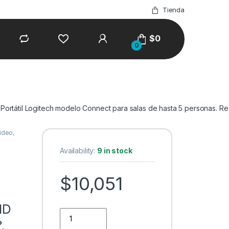
Tienda
$
0
0
rtátil Logitech modelo Connect para salas de hasta 5 personas. Re
ideo,
Availability:
9 in stock
$
10,051
HD
ConferenceCam Portátil Logitech modelo Connect p
,