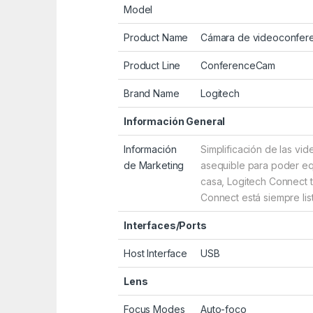
Model
Product Name
Cámara de videoconfer
Product Line
ConferenceCam
Brand Name
Logitech
Información General
Información
Simplificación de las vi
de Marketing
asequible para poder eq
casa, Logitech Connect t
Connect está siempre lis
Interfaces/Ports
Host Interface
USB
Lens
Focus Modes
Auto-foco