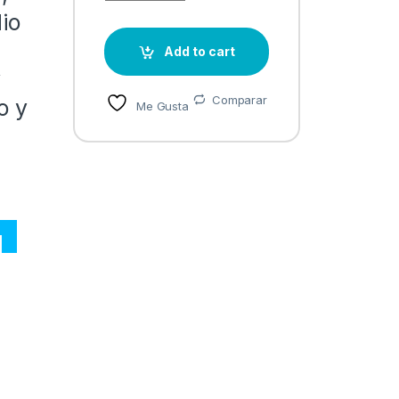
dio
Add to cart
y
Comparar
o y
Me Gusta