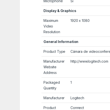
Microphone
Sí
Display & Graphics
Maximum
1920 x 1080
Video
Resolution
General Information
Product Type
Cámara de videoconfer
Manufacturer
http://www.logitech.com
Website
Address
Packaged
1
Quantity
Manufacturer
Logitech
Product
Connect