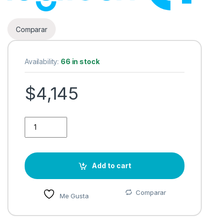
Comparar
Availability:
66 in stock
$
4,145
Cámara WEB Logitech C930, resolución Full HD 1080p, Cam
Add to cart
Comparar
Me Gusta