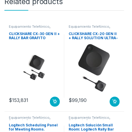
Related products
Equipamiento Telefónico
,
Equipamiento Telefónico
,
Equipo de Conferencia en
Equipo de Conferencia en
Video, Audio y Web
Video, Audio y Web
CLICKSHARE CX-30 GEN II +
CLICKSHARE CX-20 GEN II
RALLY BAR GRAFITO
+ RALLY SOLUTION ULTRA-
HD
$
153,831
$
99,190
Equipamiento Telefónico
,
Equipamiento Telefónico
,
Equipo de Conferencia en
Equipo de Conferencia en
Video, Audio y Web
Video, Audio y Web
Logitech Scheduling Panel
Logitech Solución Small
for Meeting Rooms.
Room: Logitech Rally Bar