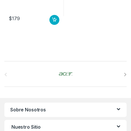
$
179
B
r
a
n
Sobre Nosotros
d
s
Nuestro Sitio