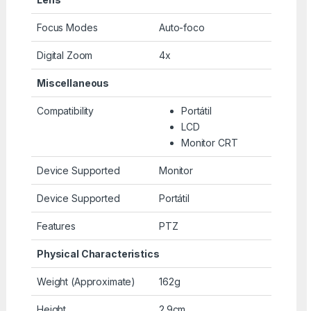
Focus Modes
Auto-foco
Digital Zoom
4x
Miscellaneous
Compatibility
Portátil
LCD
Monitor CRT
Device Supported
Monitor
Device Supported
Portátil
Features
PTZ
Physical Characteristics
Weight (Approximate)
162g
Height
2.9cm