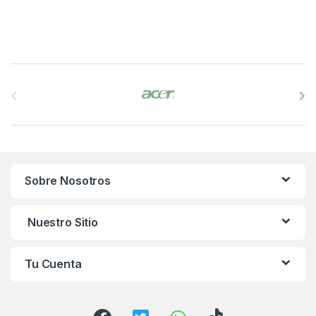
B
r
a
n
Sobre Nosotros
d
s
Nuestro Sitio
C
Tu Cuenta
a
r