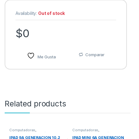
Availability:
Out of stock
$
0
Comparar
Me Gusta
Related products
Computadoras
,
Computadoras
,
Computadoras Portátiles
Computadoras Portátiles
IPAD 9A GENERACION 10.2
IPAD MINI 6A GENERACION