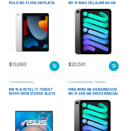
PULG WI-FI 256 GB PLATA
WI-FI MAS CELULAR 64 GB
GRIS ESPACIAL
$
13,693
$
20,501
Computadoras
,
Computadoras
,
Tablets
Computadoras Portátiles
NB 15.6 INTEL I7-1165G7
IPAD MINI 6A GENERACION
W10H 16GB 512SSD SLATE
WI-FI 256 GB GRIS ESPACIAL
GREY ASUS LAPTOP