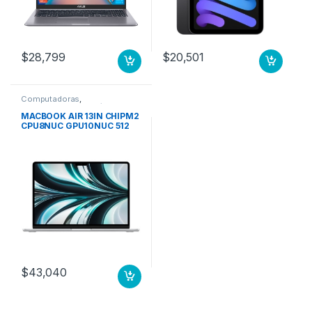
$
28,799
$
20,501
Computadoras
,
Computadoras Portátiles
MACBOOK AIR 13IN CHIPM2
CPU8NUC GPU10NUC 512
GB SSD PLATA
$
43,040