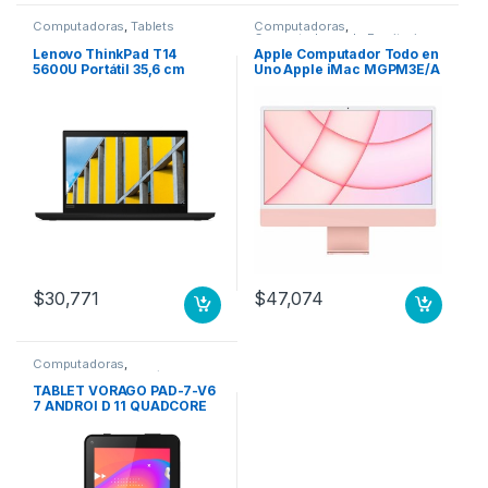
Computadoras
,
Tablets
Computadoras
,
Computadoras de Escritorio
Lenovo ThinkPad T14
Apple Computador Todo en
5600U Portátil 35,6 cm
Uno Apple iMac MGPM3E/A
(14″) Full HD AMD Ryzen 5 8
– Apple M1 Octa-Core (8
GB DDR4-SDRAM 256 GB
núcleos) – 8GB RAM –
SSD Wi-Fi 6 (802.11ax)
256GB SSD – 61cm (24″)
Windows 10 Pro Negro
4480 x 2520 – De Escritorio
600U 8GB 256GB SSD M.2
– Rosa – macOS Big Sur –
W10P 3YW PRE
IEEE 802.11 a/b/g/n/ac/ax –
143W CPU 8N GPU 8N 256
GB ROSA
$
30,771
$
47,074
Computadoras
,
Computadoras Portátiles
TABLET VORAGO PAD-7-V6
7 ANDROI D 11 QUADCORE
2GB 32GB DUALCAM WIFI