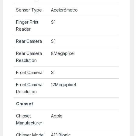
Sensor Type
Acelerómetro
Finger Print
Sí
Reader
Rear Camera
Sí
Rear Camera
8Megapíxel
Resolution
Front Camera
Sí
Front Camera
12Megapíxel
Resolution
Chipset
Chipset
Apple
Manufacturer
Chipset Model
A13 Bionic