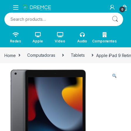
0
Search for:
Redes
Apple
Video
Audio
Componentes
Home
Computadoras
Tablets
Apple iPad 9 Reti