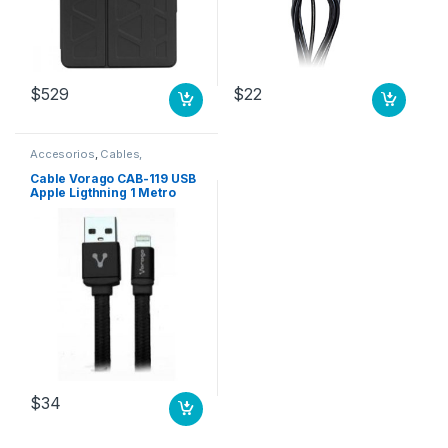
$
529
$
22
Accesorios
,
Cables,
Conectores y Adaptadores
Cable Vorago CAB-119 USB
Apple Ligthning 1 Metro
Negro APPLE LIGHTNING 1
METRO NEGRO BOLS
$
34