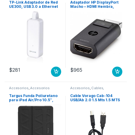
TP-Link Adaptador de Red
Adaptador HP DisplayPort
UE300, USB 3.0 a Ethernet
Macho – HDMI Hembra,
Gigabit, Alámbrico
Negro PORT MACHO A
ETHERNET GIGABIT
HDMI HEMBRA NEGRO
$
281
$
965
Accesorios
,
Accesorios
Accesorios
,
Cables,
Almacenamiento
Conectores y Adaptadores
Targus Funda Poliuretano
Cable Vorago Cab-104
para iPad Air/Pro 10.5″,
USB/Ab 2.0 1.5 Mts 1.5 MTS
Negro IPAD 7 Y 10.5 IPAD
BOLSA .
PRO/AIR NEGRO