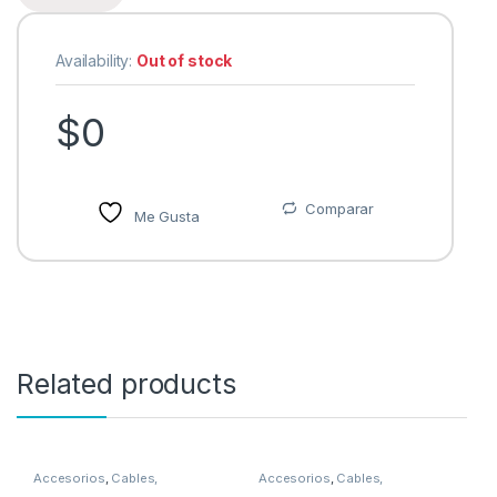
Availability:
Out of stock
$
0
Comparar
Me Gusta
Related products
Accesorios
,
Cables,
Accesorios
,
Cables,
Conectores y Adaptadores
Conectores y Adaptadores