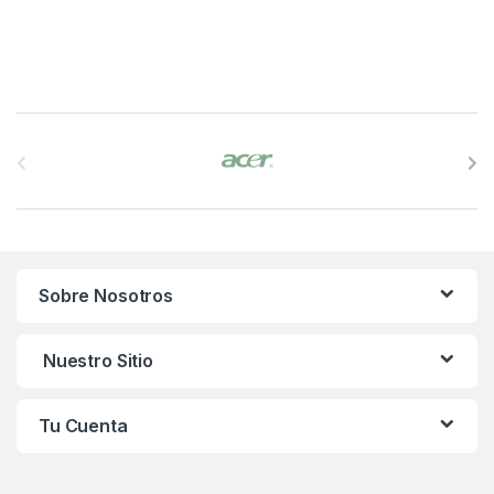
B
r
a
n
Sobre Nosotros
d
s
Nuestro Sitio
C
Tu Cuenta
a
r