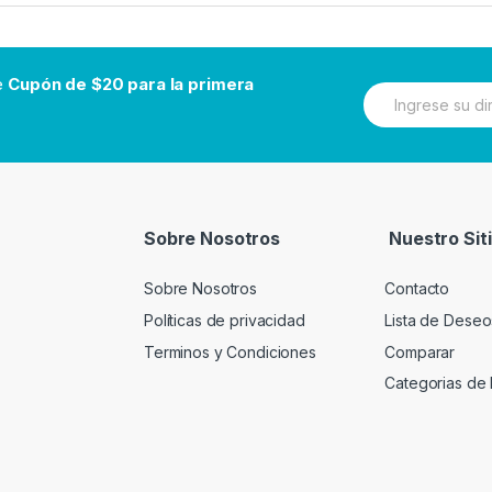
be
Cupón de $20 para la primera
N
e
w
s
l
e
t
t
Sobre Nosotros
Nuestro Sit
e
r
Sobre Nosotros
Contacto
Políticas de privacidad
Lista de Deseo
Terminos y Condiciones
Comparar
Categorias de 