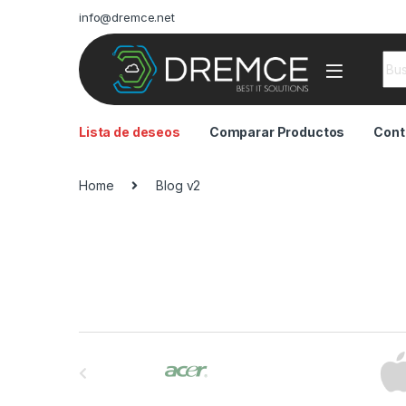
info@dremce.net
Sea
Lista de deseos
Comparar Productos
Cont
Home
Blog v2
B
r