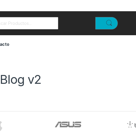
rch for:
acto
Blog v2