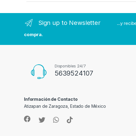
a
n
Sign up to Newsletter
...y reci
d
compra.
s
C
a
Disponibles 24/7
5639524107
r
o
Información de Contacto
u
Atizapan de Zaragoza, Estado de México
s
e