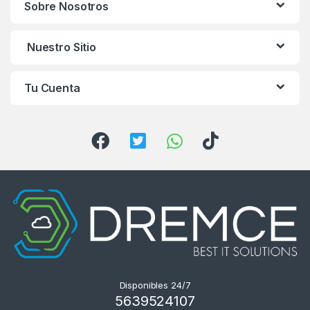
Sobre Nosotros
d
s
Nuestro Sitio
C
Tu Cuenta
a
r
o
u
s
e
l
Disponibles 24/7
5639524107