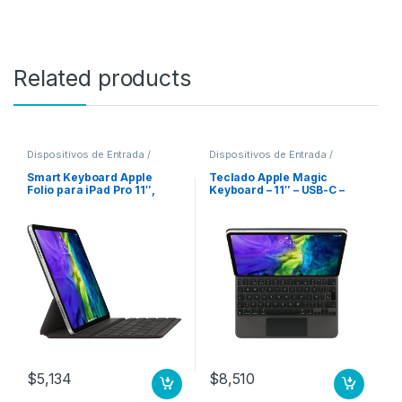
Related products
Dispositivos de Entrada /
Dispositivos de Entrada /
Salida
,
Teclados y Keypads
Salida
,
Teclados y Keypads
Smart Keyboard Apple
Teclado Apple Magic
Folio para iPad Pro 11″,
Keyboard – 11″ – USB-C –
Negro 11 3A GENERACION
para iPad Pro (2da Gen) 11
ESP
PULGADAS 2DA
GENERACIóN ESP (MX)
$
5,134
$
8,510