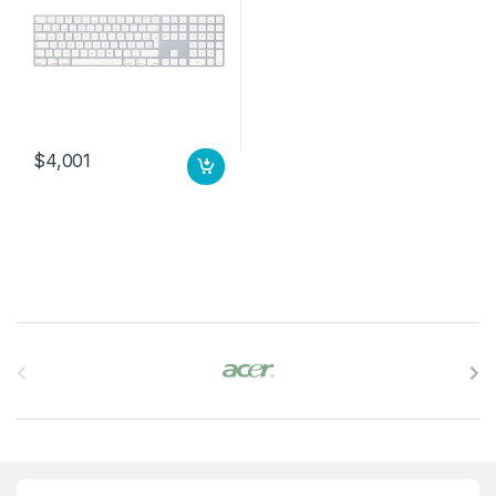
$
4,001
B
r
a
n