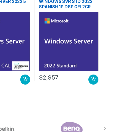
VER 2022 5
WINDOWS SVR STD 2022
SPANISH 1P DSP OEI 2CR
NOMEDIA/NOKEY (APOS)
AD
$
2,957