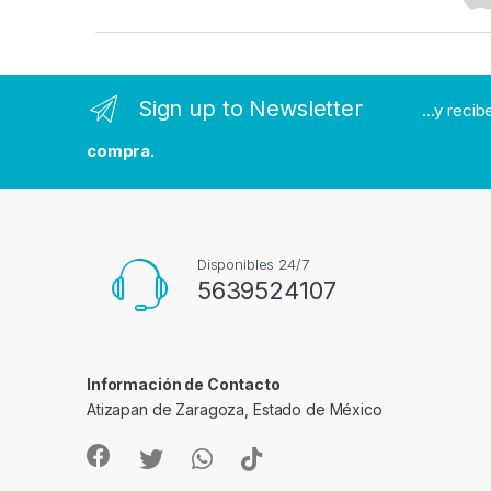
r
a
n
Sign up to Newsletter
...y reci
d
compra.
s
C
a
Disponibles 24/7
5639524107
r
o
Información de Contacto
u
Atizapan de Zaragoza, Estado de México
s
e