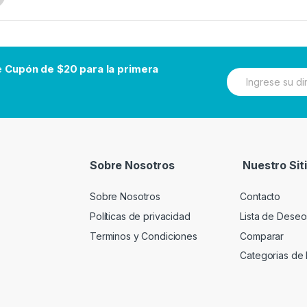
be
Cupón de $20 para la primera
N
e
w
s
l
e
t
t
Sobre Nosotros
Nuestro Sit
e
r
Sobre Nosotros
Contacto
Políticas de privacidad
Lista de Deseo
Terminos y Condiciones
Comparar
Categorias de 