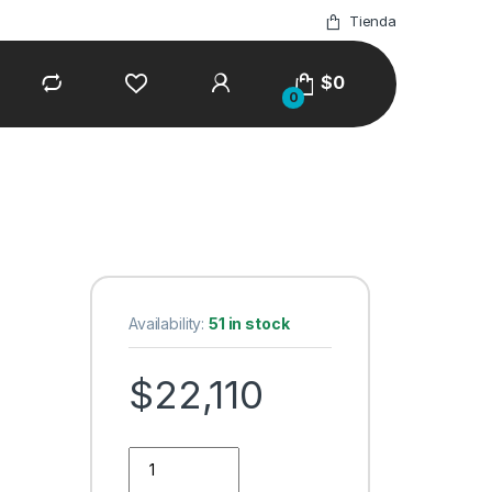
Tienda
$
0
0
Availability:
51 in stock
$
22,110
WINDOWS SERVER 2022 STANDARD 16 CORE ROK q