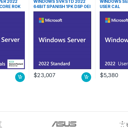
ER 2022
WINDOWS SVR STD 2022
WINDOWS SER
 CORE ROK
64BIT SPANISH 1PK DSP OEI
USER CAL
DVD 16 CORE
$
23,007
$
5,380