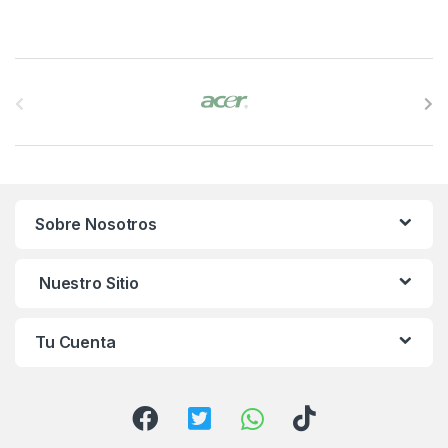
B
r
a
n
Sobre Nosotros
d
s
Nuestro Sitio
C
Tu Cuenta
a
r
o