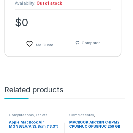
Availability:
Out of stock
$
0
Comparar
Me Gusta
Related products
Computadoras
,
Tablets
Computadoras
,
Computadoras Portátiles
Apple MacBook Air
MACBOOK AIR 13IN CHIPM2
MGN93LA/A 33.8cm (13.3″)
CPU8NUC GPU8NUC 256 GB
– WQXGA – 2560 x 1600 –
SSD PLATA