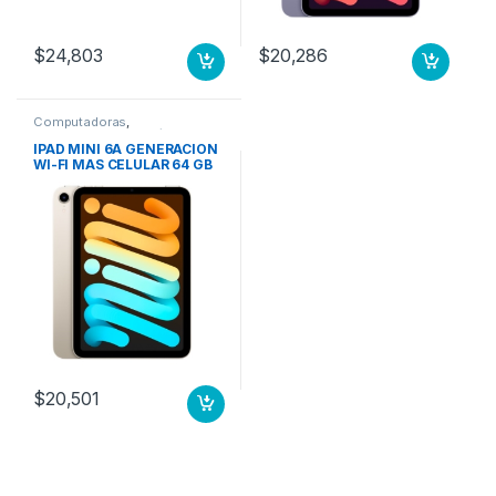
$
24,803
$
20,286
Computadoras
,
Computadoras Portátiles
IPAD MINI 6A GENERACION
WI-FI MAS CELULAR 64 GB
BLANCO ESTELAR
$
20,501