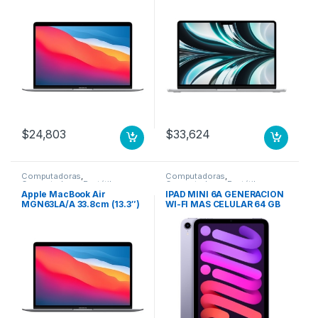
Apple Octa-Core (8
núcleos) – 8GB RAM –
256GB SSD – Plata – macOS
Big Sur – Pantalla Retina,
Tecnología True Tone,
Tecnología conmutación
en el mismo plano (In-
plane Switching, IPS) – 15Ho
8N GPU 7N 256 GB SSD
PLATA
$
24,803
$
33,624
Computadoras
,
Computadoras
,
Computadoras Portátiles
Computadoras Portátiles
Apple MacBook Air
IPAD MINI 6A GENERACION
MGN63LA/A 33.8cm (13.3″)
WI-FI MAS CELULAR 64 GB
– WQXGA – 2560 x 1600 –
MORADO
Apple Octa-Core (8
núcleos) – 8GB RAM –
256GB SSD – Gris – macOS
Big Sur – Pantalla Retina,
Tecnología True Tone,
Tecnología conmutación
en el mismo plano (In-
plane Switching, IPS) –
15Hor 8N GPU 7N 256 GB
SSD GRIS ESPACIAL