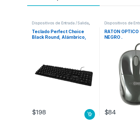
Dispositivos de Entrada / Salida
,
Dispositivos de Entr
Teclados y Keypads
Mouse
Teclado Perfect Choice
RATON OPTICO
Black Round, Alámbrico,
NEGRO .
USB, Negro (Español)
ROUND
$
198
$
84