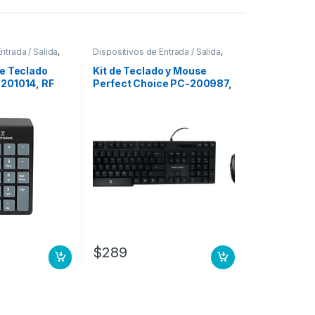
ntrada / Salida
,
Dispositivos de Entrada / Salida
,
pads
Teclados y Keypads
e Teclado
Kit de Teclado y Mouse
201014, RF
Perfect Choice PC-200987,
Negro
Alámbrico, USB, Negro,
EGRO
Resistente a Derrames
(Español) ANTIDERRAMES
NGO DPI AJUSTABLE AMBI
$
289