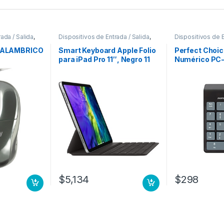
ada / Salida
,
Dispositivos de Entrada / Salida
,
Dispositivos de E
Teclados y Keypads
Teclados y Key
 ALAMBRICO
Smart Keyboard Apple Folio
Perfect Choic
para iPad Pro 11″, Negro 11
Numérico PC-
3A GENERACION ESP
Inalámbrico, 
NUMERICO N
$
5,134
$
298