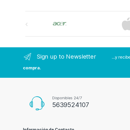
B
r
a
n
Sign up to Newsletter
...y reci
d
compra.
s
C
a
Disponibles 24/7
5639524107
r
o
Información de Contacto