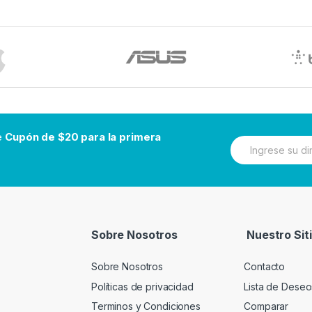
be
Cupón de $20 para la primera
N
e
w
s
l
e
t
t
Sobre Nosotros
Nuestro Sit
e
r
Sobre Nosotros
Contacto
Políticas de privacidad
Lista de Deseo
Terminos y Condiciones
Comparar