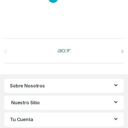
B
r
a
n
Sobre Nosotros
d
s
Nuestro Sitio
C
Tu Cuenta
a