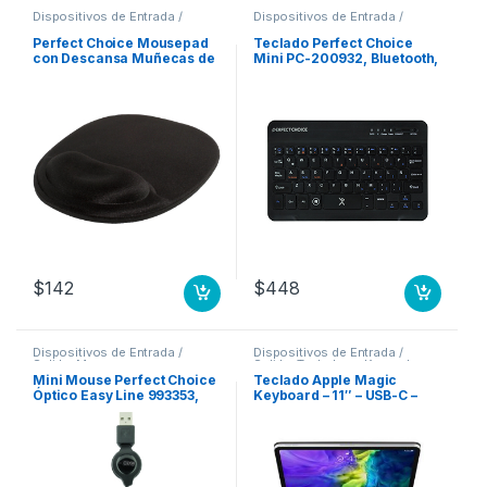
Dispositivos de Entrada /
Dispositivos de Entrada /
Salida
,
Mouse
Salida
,
Teclados y Keypads
Perfect Choice Mousepad
Teclado Perfect Choice
con Descansa Muñecas de
Mini PC-200932, Bluetooth,
Gel, 20x26cm, Grosor
USB, Negro (Español)
2mm, Negro ERGONOMICO
BLUETOOTH
ANTIDERRAPANTE
INOLORO
$
142
$
448
Dispositivos de Entrada /
Dispositivos de Entrada /
Salida
,
Mouse
Salida
,
Teclados y Keypads
Mini Mouse Perfect Choice
Teclado Apple Magic
Óptico Easy Line 993353,
Keyboard – 11″ – USB-C –
Alámbrico, USB, 1000DPI,
para iPad Pro (2da Gen) 11
Rojo ROJO
PULGADAS 2DA
GENERACIóN ESP (MX)