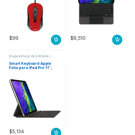
$
99
$
8,510
Dispositivos de Entrada /
Salida
,
Teclados y Keypads
Smart Keyboard Apple
Folio para iPad Pro 11″,
Negro 11 3A GENERACION
ESP
$
5,134