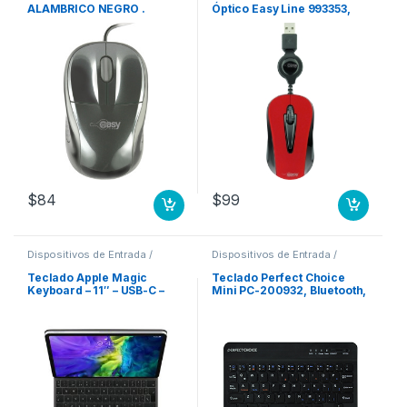
ALAMBRICO NEGRO .
Óptico Easy Line 993353,
Alámbrico, USB, 1000DPI,
Rojo ROJO
$
84
$
99
Dispositivos de Entrada /
Dispositivos de Entrada /
Salida
,
Teclados y Keypads
Salida
,
Teclados y Keypads
Teclado Apple Magic
Teclado Perfect Choice
Keyboard – 11″ – USB-C –
Mini PC-200932, Bluetooth,
para iPad Pro (2da Gen) 11
USB, Negro (Español)
PULGADAS 2DA
BLUETOOTH
GENERACIóN ESP (MX)