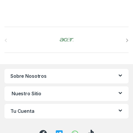
B
r
a
n
Sobre Nosotros
d
s
Nuestro Sitio
C
Tu Cuenta
a
r