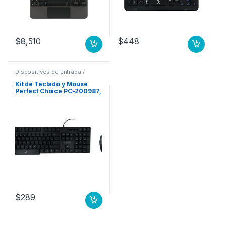
$
8,510
$
448
Dispositivos de Entrada /
Salida
,
Teclados y Keypads
Kit de Teclado y Mouse
Perfect Choice PC-200987,
Alámbrico, USB, Negro,
Resistente a Derrames
(Español) ANTIDERRAMES
NGO DPI AJUSTABLE AMBI
$
289