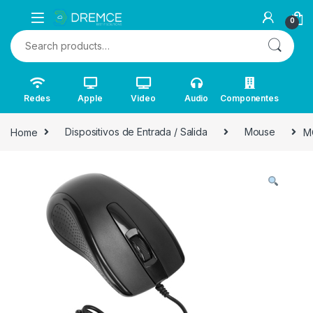
0
Search for:
Redes
Apple
Video
Audio
Componentes
Home
Dispositivos de Entrada / Salida
Mouse
M