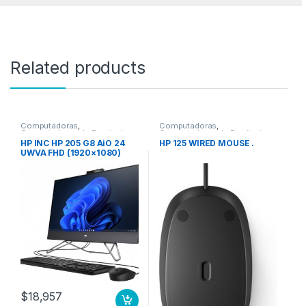
Related products
Computadoras
,
Computadoras
,
Computadoras de Escritorio
Computadoras de Escritorio
HP INC HP 205 G8 AiO 24
HP 125 WIRED MOUSE .
UWVA FHD (1920×1080)
Delgado 3-Bordes 23.8″
Contraste 3000:1, Stand
Ajustable -5 a +20°, AMD
Ryzen 3- 3250u hasta
3.5Ghz / Cache 4MB, SSD
512GB M.2, 8GB DDR4 (1
Sodimm LIBRE),NON_ODD,
Win11 PRO downgrade
Win10 PRO 64bit, 1 Yr Wty,
24 8GBSSD 512GB WIN11P
DW10P
$
18,957