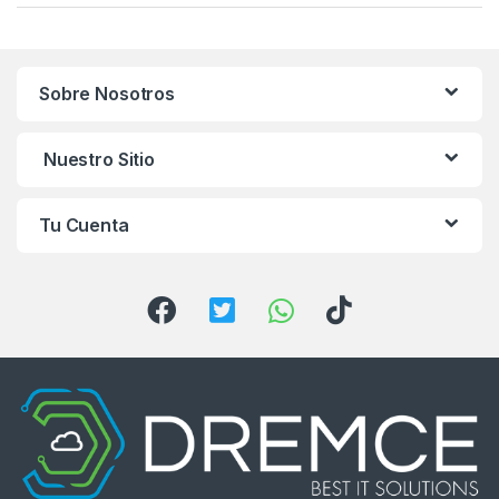
a
n
Sobre Nosotros
d
s
Nuestro Sitio
C
Tu Cuenta
a
r
o
u
s
e