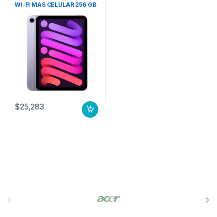
WI-FI MAS CELULAR 256 GB
MORADO
$
25,283
B
r