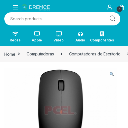
0
Search for:
Redes
Apple
Video
Audio
Componentes
Home
Computadoras
Computadoras de Escritorio