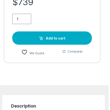
$
739
Mouse Óptico Inalámbrico HP 235 Slim, 1200 DPI, USB. Color N
Add to cart
Comparar
Me Gusta
Description