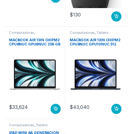
$
130
Computadoras
,
Computadoras
,
Tablets
Computadoras Portátiles
MACBOOK AIR 13IN CHIPM2
MACBOOK AIR 13IN CHIPM2
CPU8NUC GPU8NUC 256 GB
CPU8NUC GPU10NUC 512
SSD PLATA
GB SSD MEDIANOCHE
$
33,624
$
43,040
Computadoras
,
Tablets
IPAD MINI 6A GENERACION