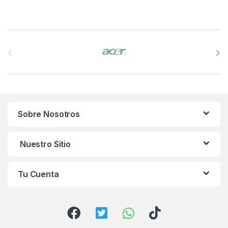
B
r
a
n
Sobre Nosotros
d
s
Nuestro Sitio
C
Tu Cuenta
a
r
o