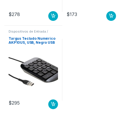
$
278
$
173
Dispositivos de Entrada /
Salida
,
Teclados y Keypads
Targus Teclado Numérico
AKP10US, USB, Negro USB
3FT PLUG AND PLAY
WINDOWS/MAC
$
295