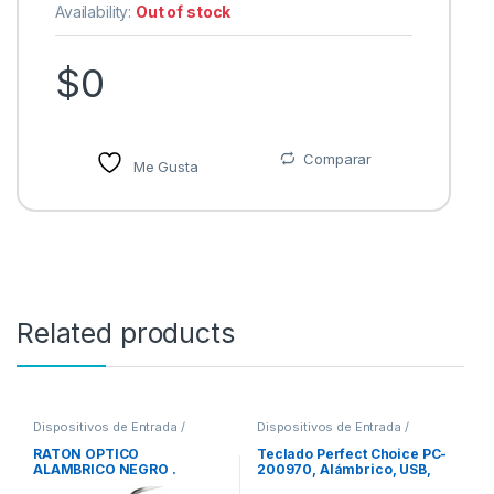
Availability:
Out of stock
$
0
Comparar
Me Gusta
Related products
Dispositivos de Entrada /
Dispositivos de Entrada /
Salida
,
Mouse
Salida
,
Teclados y Keypads
RATON OPTICO
Teclado Perfect Choice PC-
ALAMBRICO NEGRO .
200970, Alámbrico, USB,
Negro – Resistente a