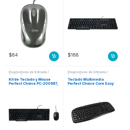
Derrames (Español) A
DERRAMES PERFECT
CHOICE
$
84
$
188
Dispositivos de Entrada /
Dispositivos de Entrada /
Salida
,
Teclados y Keypads
Salida
,
Teclados y Keypads
Kit de Teclado y Mouse
Teclado Multimedia
Perfect Choice PC-200987,
Perfect Choice Core Easy
Alámbrico, USB, Negro,
Line – USB – Negro .
Resistente a Derrames
(Español) ANTIDERRAMES
NGO DPI AJUSTABLE AMBI