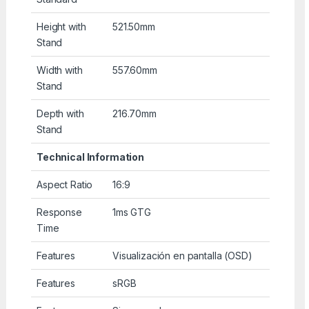
Height with
521.50mm
Stand
Width with
557.60mm
Stand
Depth with
216.70mm
Stand
Technical Information
Aspect Ratio
16:9
Response
1ms GTG
Time
Features
Visualización en pantalla (OSD)
Features
sRGB