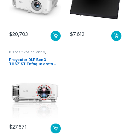
$
20,703
$
7,612
Dispositivos de Video
,
Proyectores
Proyector DLP BenQ
TH671ST Enfoque corto –
3D Ready – 16:9 – 1920 x
1080 FULHD (1080P) 10
000:1 HDMI X 2
$
27,671