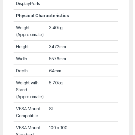
DisplayPorts
Physical Characteristics
Weight
3.40kg
(Approximate)
Height
347.2mm
Width
557.6mm
Depth
64mm
Weight with
5.70kg
Stand
(Approximate)
VESA Mount
Sí
Compatible
VESA Mount
100 x 100
Standard