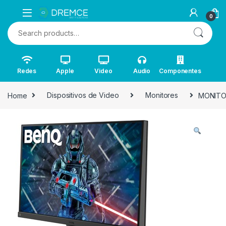
0
Search for:
Redes
Apple
Video
Audio
Componentes
Home
Dispositivos de Video
Monitores
MONITOR