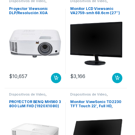
Dispositivos de Video
,
Dispositivos de Video
,
Proyectores
Monitores
Proyector Viewsonic
Monitor LCD Viewsonic
DLP/Resolución XGA
VA2759-smh 68.6cm (27″)
(1024×768)/3,600 lúmenes
Full HD LED – 16:9 – Negro –
1024X768 3600 LUMENES
685.80mm Class – 1920 x
1080 – 16,7 Millones de
colores – 250cd/m² – 5ms –
HDMI – VGA 1920X1080
RELACION DE ASPECTO
16:9
$
10,657
$
3,166
Dispositivos de Video
,
Dispositivos de Video
,
Proyectores
Monitores
PROYECTOR BENQ MH560 3
Monitor ViewSonic TD2230
800 LúM FHD (1920X1080)
TFT Touch 22′, Full HD,
DLP CONT. 20 000:
HDMI, Bocinas Integradas
(2 x 3W), Negro/Plata
1920X1080 RELACION DE
ASPECTO 16:9