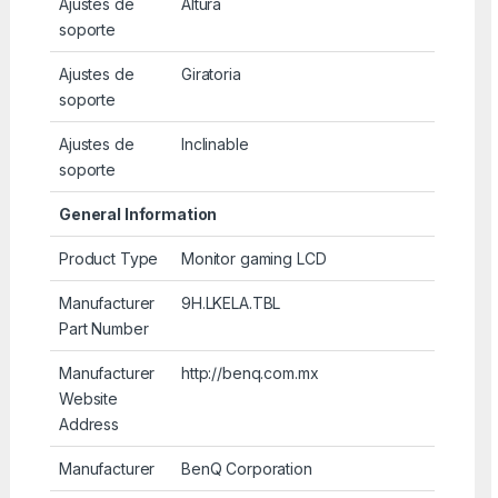
Ajustes de
Altura
soporte
Ajustes de
Giratoria
soporte
Ajustes de
Inclinable
soporte
General Information
Product Type
Monitor gaming LCD
Manufacturer
9H.LKELA.TBL
Part Number
Manufacturer
http://benq.com.mx
Website
Address
Manufacturer
BenQ Corporation