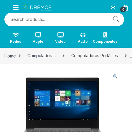
0
Search for:
Redes
Apple
Video
Audio
Componentes
Home
Computadoras
Computadoras Portátiles
L