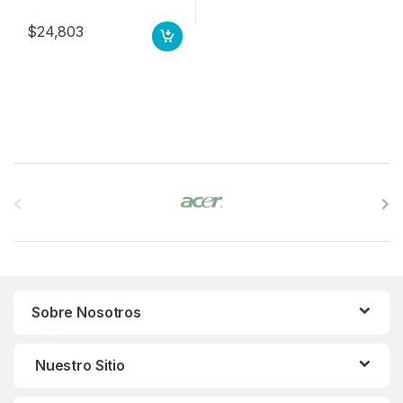
$
24,803
B
r
a
n
Sobre Nosotros
d
s
Nuestro Sitio
C