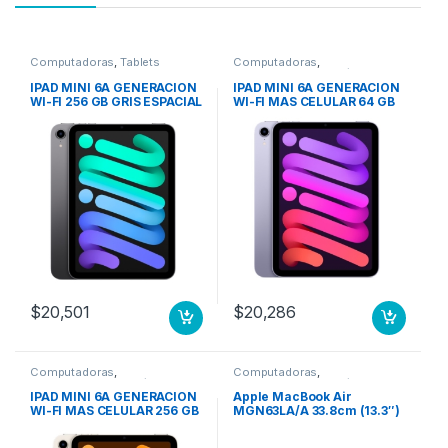
Computadoras
,
Tablets
Computadoras
,
Computadoras Portátiles
IPAD MINI 6A GENERACION
IPAD MINI 6A GENERACION
WI-FI 256 GB GRIS ESPACIAL
WI-FI MAS CELULAR 64 GB
MORADO
$
20,501
$
20,286
Computadoras
,
Computadoras
,
Computadoras Portátiles
Computadoras Portátiles
IPAD MINI 6A GENERACION
Apple MacBook Air
WI-FI MAS CELULAR 256 GB
MGN63LA/A 33.8cm (13.3″)
BLANCO ESTELAR
– WQXGA – 2560 x 1600 –
Apple Octa-Core (8