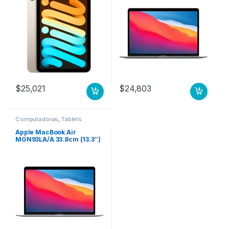
núcleos) – 8GB RAM –
256GB SSD – Gris – macOS
Big Sur – Pantalla Retina,
Tecnología True Tone,
Tecnología conmutación
en el mismo plano (In-
plane Switching, IPS) –
15Hor 8N GPU 7N 256 GB
SSD GRIS ESPACIAL
$
25,021
$
24,803
Computadoras
,
Tablets
Apple MacBook Air
MGN93LA/A 33.8cm (13.3″)
– WQXGA – 2560 x 1600 –
Apple Octa-Core (8
núcleos) – 8GB RAM –
256GB SSD – Plata – macOS
Big Sur – Pantalla Retina,
Tecnología True Tone,
Tecnología conmutación
en el mismo plano (In-
plane Switching, IPS) – 15Ho
8N GPU 7N 256 GB SSD
PLATA