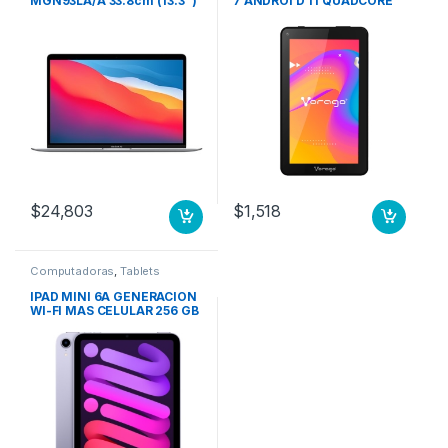
MGN93LA/A 33.8cm (13.3″)
7 ANDROI D 11 QUADCORE
– WQXGA – 2560 x 1600 –
2GB 32GB DUALCAM WIFI
Apple Octa-Core (8
núcleos) – 8GB RAM –
256GB SSD – Plata – macOS
Big Sur – Pantalla Retina,
Tecnología True Tone,
Tecnología conmutación
en el mismo plano (In-
plane Switching, IPS) – 15Ho
8N GPU 7N 256 GB SSD
PLATA
$
24,803
$
1,518
Computadoras
,
Tablets
IPAD MINI 6A GENERACION
WI-FI MAS CELULAR 256 GB
MORADO