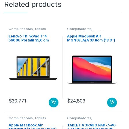
Related products
Computadoras
,
Tablets
Computadoras
,
Computadoras Portátiles
Lenovo ThinkPad T14
Apple MacBook Air
5600U Portátil 35,6 cm
MGN63LA/A 33.8cm (13.3″)
(14″) Full HD AMD Ryzen 5 8
– WQXGA – 2560 x 1600 –
GB DDR4-SDRAM 256 GB
Apple Octa-Core (8
SSD Wi-Fi 6 (802.11ax)
núcleos) – 8GB RAM –
Windows 10 Pro Negro
256GB SSD – Gris – macOS
600U 8GB 256GB SSD M.2
Big Sur – Pantalla Retina,
W10P 3YW PRE
Tecnología True Tone,
Tecnología conmutación
en el mismo plano (In-
plane Switching, IPS) –
15Hor 8N GPU 7N 256 GB
SSD GRIS ESPACIAL
$
30,771
$
24,803
Computadoras
,
Tablets
Computadoras
,
Computadoras Portátiles
Apple MacBook Air
TABLET VORAGO PAD-7-V6