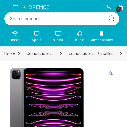
0
Search for:
Redes
Apple
Video
Audio
Componentes
Home
Computadoras
Computadoras Portátiles
I