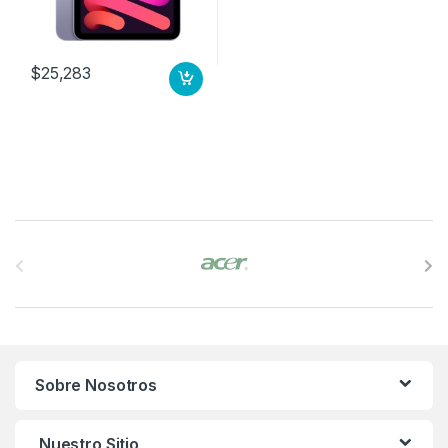
$
25,283
B
r
a
n
Sobre Nosotros
d
s
Nuestro Sitio