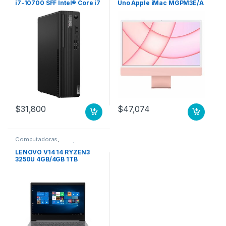
i7-10700 SFF Intel® Core i7
Uno Apple iMac MGPM3E/A
8 GB DDR4-SDRAM 256 GB
– Apple M1 Octa-Core (8
SSD Windows 11 Pro PC
núcleos) – 8GB RAM –
Negro 256GB SSD M.2 WIFI
256GB SSD – 61cm (24″)
W11P 3YW
4480 x 2520 – De Escritorio
– Rosa – macOS Big Sur –
IEEE 802.11 a/b/g/n/ac/ax –
143W CPU 8N GPU 8N 256
GB ROSA
$
31,800
$
47,074
Computadoras
,
Computadoras Portátiles
LENOVO V14 14 RYZEN3
3250U 4GB/4GB 1TB
W10PRO 1WY