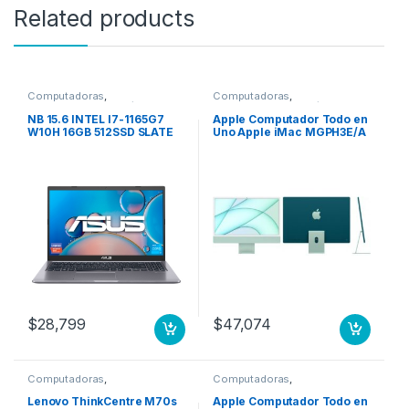
Related products
Computadoras
,
Computadoras
,
Computadoras Portátiles
Computadoras Portátiles
NB 15.6 INTEL I7-1165G7
Apple Computador Todo en
W10H 16GB 512SSD SLATE
Uno Apple iMac MGPH3E/A
GREY ASUS LAPTOP
– Apple M1 Octa-Core (8
núcleos) – 8GB RAM –
256GB SSD – 61cm (24″)
4480 x 2520 – De Escritorio
– Verde – macOS Big Sur –
IEEE 802.11 a/b/g/n/ac/ax –
143W CPU 8N GPU 8N 256
GB VERDE
$
28,799
$
47,074
Computadoras
,
Computadoras
,
Computadoras de Escritorio
Computadoras de Escritorio
Lenovo ThinkCentre M70s
Apple Computador Todo en