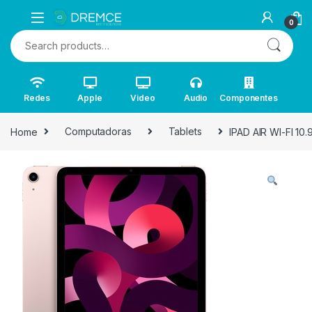
0
Search for:
Redes
Apple
Video
Audio
Componentes
Home
Computadoras
Tablets
IPAD AIR WI-FI 1