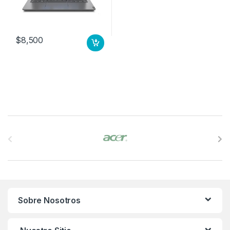
$
8,500
B
r
a
n
Sobre Nosotros
d
s