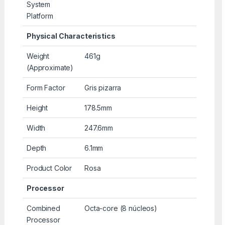
System
Platform
Physical Characteristics
Weight
461g
(Approximate)
Form Factor
Gris pizarra
Height
178.5mm
Width
247.6mm
Depth
6.1mm
Product Color
Rosa
Processor
Combined
Octa-core (8 núcleos)
Processor