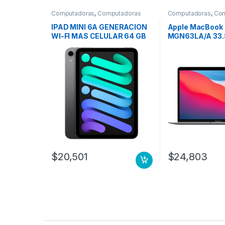
Computadoras
,
Computadoras
Computadoras
,
Com
Portátiles
Portátiles
IPAD MINI 6A GENERACION
Apple MacBook 
WI-FI MAS CELULAR 64 GB
MGN63LA/A 33.8
GRIS ESPACIAL
– WQXGA – 2560 
Apple Octa-Cor
núcleos) – 8GB 
256GB SSD – Gr
Big Sur – Pantal
Tecnología True
Tecnología con
el mismo plano 
Switching, IPS) 
GPU 7N 256 GB 
ESPACIAL
$
20,501
$
24,803