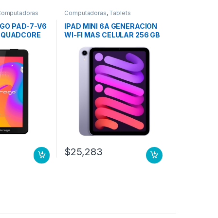
Computadoras
Computadoras
,
Tablets
GO PAD-7-V6
IPAD MINI 6A GENERACION
11 QUADCORE
WI-FI MAS CELULAR 256 GB
ALCAM WIFI
MORADO
$
25,283