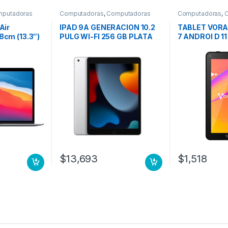
putadoras
Computadoras
,
Computadoras
Computadoras
,
Portátiles
Portátiles
Air
IPAD 9A GENERACION 10.2
TABLET VORA
cm (13.3″)
PULG WI-FI 256 GB PLATA
7 ANDROI D 
x 1600 –
2GB 32GB DU
e (8
RAM –
is – macOS
la Retina,
 Tone,
mutación en
(In-plane
– 15Hor 8N
SSD GRIS
$
13,693
$
1,518