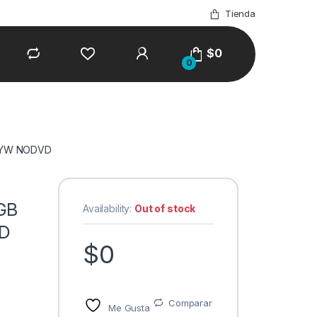
Tienda
$
0
0
 1YW NODVD
GB
Availability:
Out of stock
D
$
0
Comparar
Me Gusta