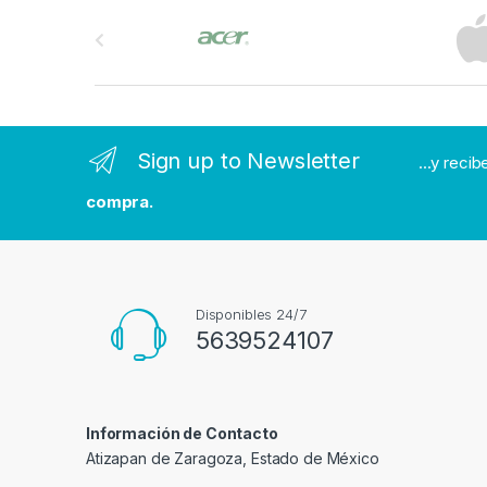
B
r
a
n
Sign up to Newsletter
...y reci
d
compra.
s
C
a
Disponibles 24/7
5639524107
r
o
Información de Contacto
u
Atizapan de Zaragoza, Estado de México