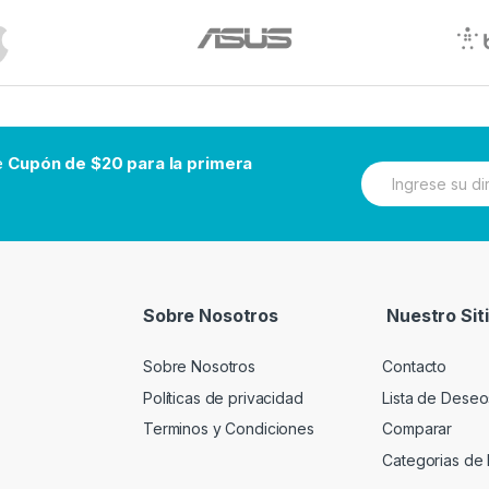
be
Cupón de $20 para la primera
N
e
w
s
l
e
t
t
Sobre Nosotros
Nuestro Sit
e
r
Sobre Nosotros
Contacto
Políticas de privacidad
Lista de Deseo
Terminos y Condiciones
Comparar
Categorias de 