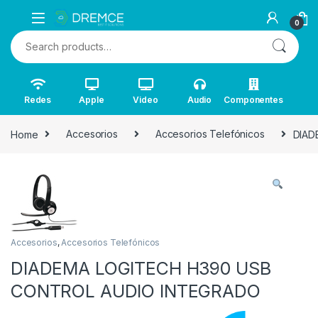
0
Search for:
Redes
Apple
Video
Audio
Componentes
Home
Accesorios
Accesorios Telefónicos
DIAD
Accesorios
,
Accesorios Telefónicos
DIADEMA LOGITECH H390 USB
CONTROL AUDIO INTEGRADO