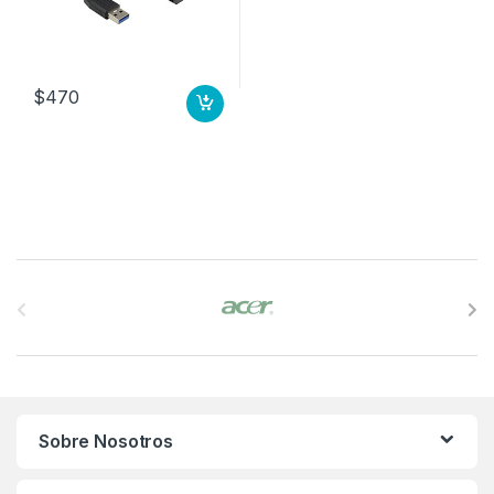
$
470
B
r
a
n
Sobre Nosotros
d