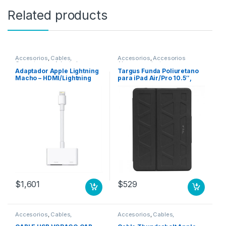
Related products
Accesorios
,
Cables,
Accesorios
,
Accesorios
Conectores y Adaptadores
Almacenamiento
Adaptador Apple Lightning
Targus Funda Poliuretano
Macho – HDMI/Lightning
para iPad Air/Pro 10.5″,
Macho, 7.5cm, Blanco,
Negro IPAD 7 Y 10.5 IPAD
para iPod/iPhone/iPad A AV
PRO/AIR NEGRO
DIGITAL (HDMI)
$
1,601
$
529
Accesorios
,
Cables,
Accesorios
,
Cables,
Conectores y Adaptadores
Conectores y Adaptadores