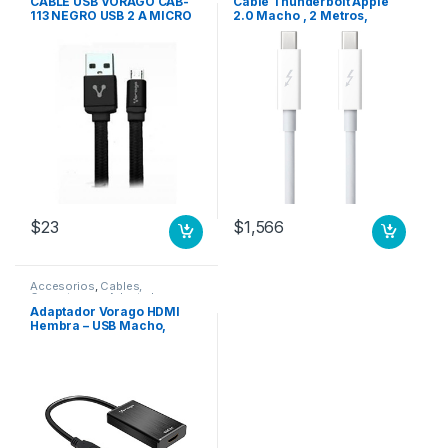
CABLE USB VORAGO CAB-
Cable Thunderbolt Apple
113 NEGRO USB 2 A MICRO
2.0 Macho , 2 Metros,
USB 1METROS BOLSA .
Blanco .
$
23
$
1,566
Accesorios
,
Cables,
Conectores y Adaptadores
Adaptador Vorago HDMI
Hembra – USB Macho,
Negro USB A HDMI USB 3.0
FULL HD