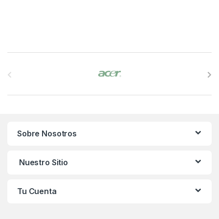
B
r
a
n
Sobre Nosotros
d
s
Nuestro Sitio
C
Tu Cuenta
a
r