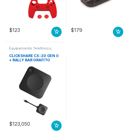
$
123
$
179
Equipamiento Telefónico
,
Equipo de Conferencia en
Video, Audio y Web
CLICKSHARE CX-20 GEN II
+ RALLY BAR GRAFITO
$
123,050