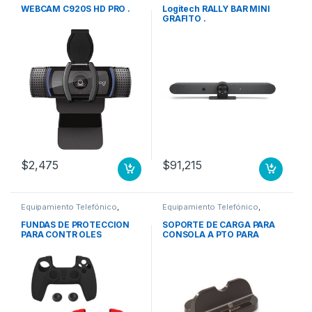
Video, Audio y Web
Video, Audio y Web
WEBCAM C920S HD PRO .
Logitech RALLY BAR MINI
GRAFITO .
$
2,475
$
91,215
Equipamiento Telefónico
,
Equipamiento Telefónico
,
Equipo de Conferencia en
Equipo de Conferencia en
Video, Audio y Web
Video, Audio y Web
FUNDAS DE PROTECCION
SOPORTE DE CARGA PARA
PARA CONTR OLES
CONSOLA A PTO PARA
INALAMBRICOS
NINTENDO SWITCH
DUALSENSE DE PLAY