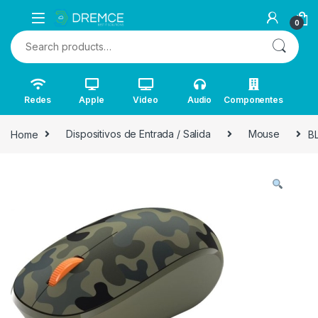
0
Search for:
Redes
Apple
Video
Audio
Componentes
Home
Dispositivos de Entrada / Salida
Mouse
B