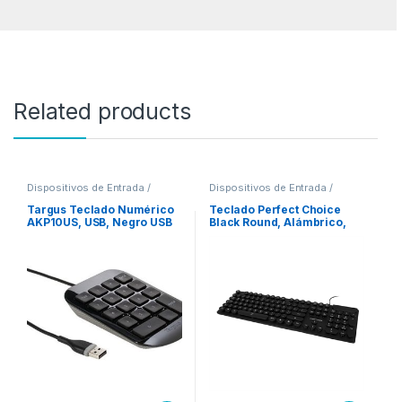
Related products
Dispositivos de Entrada /
Dispositivos de Entrada /
Salida
,
Teclados y Keypads
Salida
,
Teclados y Keypads
Targus Teclado Numérico
Teclado Perfect Choice
AKP10US, USB, Negro USB
Black Round, Alámbrico,
3FT PLUG AND PLAY
USB, Negro (Español)
WINDOWS/MAC
ROUND