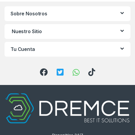
n
Sobre Nosotros
d
s
Nuestro Sitio
C
Tu Cuenta
a
r
o
u
s
e
l