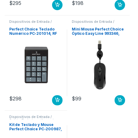
$
295
$
198
Dispositivos de Entrada /
Dispositivos de Entrada /
Salida
,
Teclados y Keypads
Salida
,
Mouse
Perfect Choice Teclado
Mini Mouse Perfect Choice
Numérico PC-201014, RF
Óptico Easy Line 993346,
Inalámbrico, Negro
Alámbrico, USB, 1000DPI,
NUMERICO NEGRO
Negro PC EASY LINE
$
298
$
99
Dispositivos de Entrada /
Salida
,
Teclados y Keypads
Kit de Teclado y Mouse
Perfect Choice PC-200987,
Alámbrico, USB, Negro,
Resistente a Derrames