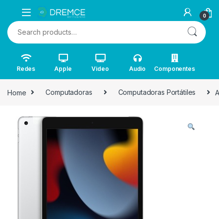
0
Search for:
Redes
Apple
Video
Audio
Componentes
Home
Computadoras
Computadoras Portátiles
A