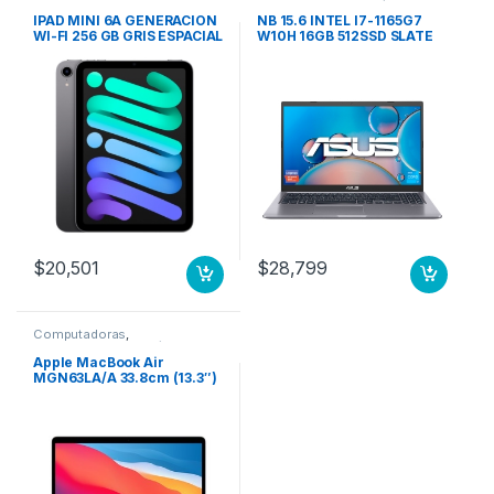
Computadoras Portátiles
IPAD MINI 6A GENERACION
NB 15.6 INTEL I7-1165G7
WI-FI 256 GB GRIS ESPACIAL
W10H 16GB 512SSD SLATE
GREY ASUS LAPTOP
$
20,501
$
28,799
Computadoras
,
Computadoras Portátiles
Apple MacBook Air
MGN63LA/A 33.8cm (13.3″)
– WQXGA – 2560 x 1600 –
Apple Octa-Core (8
núcleos) – 8GB RAM –
256GB SSD – Gris – macOS
Big Sur – Pantalla Retina,
Tecnología True Tone,
Tecnología conmutación