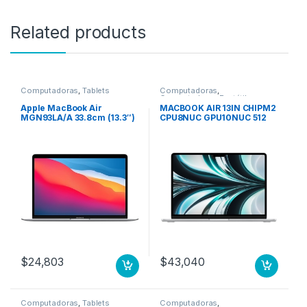
Related products
Computadoras
,
Tablets
Computadoras
,
Computadoras Portátiles
Apple MacBook Air
MACBOOK AIR 13IN CHIPM2
MGN93LA/A 33.8cm (13.3″)
CPU8NUC GPU10NUC 512
– WQXGA – 2560 x 1600 –
GB SSD PLATA
Apple Octa-Core (8
núcleos) – 8GB RAM –
256GB SSD – Plata – macOS
Big Sur – Pantalla Retina,
Tecnología True Tone,
Tecnología conmutación
en el mismo plano (In-
plane Switching, IPS) – 15Ho
8N GPU 7N 256 GB SSD
PLATA
$
24,803
$
43,040
Computadoras
,
Tablets
Computadoras
,